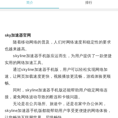
简介
排行
sky加速器官网
随着移动网络的普及，人们对网络速度和稳定性的要求
也越来越高。
skyline加速器手机版应运而生，为用户提供了一款便捷
实用的网络加速工具。
通过skyline加速器手机版，用户可以轻松实现网络加
速，让网页加载速度更快，视频播放更流畅，游戏体验更顺
畅。
同时，skyline加速器手机版还能帮助用户稳定网络连
接，避免网络波动导致的断连和卡顿问题。
无论是在公共场所、旅途中，还是在家中办公休闲，
skyline加速器手机版都能帮助用户享受更便捷的网络体验，
让您畅游互联网世界，尽情畅快。