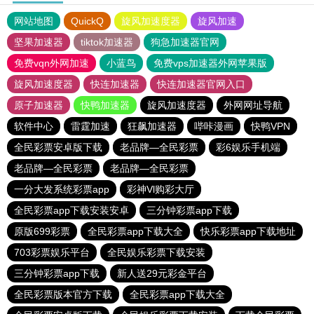
网站地图
QuickQ
旋风加速度器
旋风加速
坚果加速器
tiktok加速器
狗急加速器官网
免费vqn外网加速
小蓝鸟
免费vps加速器外网苹果版
旋风加速度器
快连加速器
快连加速器官网入口
原子加速器
快鸭加速器
旋风加速度器
外网网址导航
软件中心
雷霆加速
狂飙加速器
哔咔漫画
快鸭VPN
全民彩票安卓版下载
老品牌—全民彩票
彩6娱乐手机端
老品牌—全民彩票
老品牌—全民彩票
一分大发系统彩票app
彩神Vl购彩大厅
全民彩票app下载安装安卓
三分钟彩票app下载
原版699彩票
全民彩票app下载大全
快乐彩票app下载地址
703彩票娱乐平台
全民娱乐彩票下载安装
三分钟彩票app下载
新人送29元彩金平台
全民彩票版本官方下载
全民彩票app下载大全