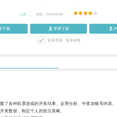
工具
|
时间：2025-06-04
|
卓下载
苹果下载
安卓市场，安全绿色
聚了各种彩票游戏的开奖结果、走势分析、中奖攻略等内容。
开奖数据，制定个人的投注策略。