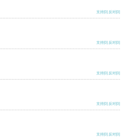
支持
[0]
反对
[0]
支持
[0]
反对
[0]
支持
[0]
反对
[0]
支持
[0]
反对
[0]
支持
[0]
反对
[0]