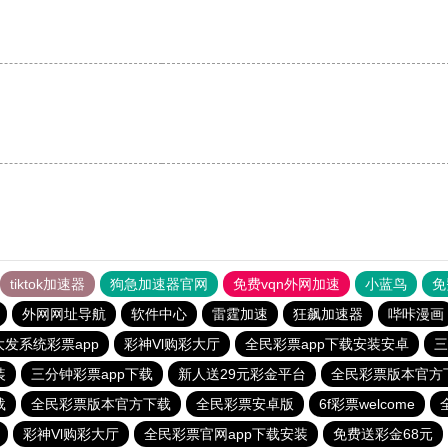
。
tiktok加速器
狗急加速器官网
免费vqn外网加速
小蓝鸟
免
外网网址导航
软件中心
雷霆加速
狂飙加速器
哔咔漫画
大发系统彩票app
彩神Vl购彩大厅
全民彩票app下载安装安卓
三
装
三分钟彩票app下载
新人送29元彩金平台
全民彩票版本官方
载
全民彩票版本官方下载
全民彩票安卓版
6f彩票welcome
彩神Vl购彩大厅
全民彩票官网app下载安装
免费送彩金68元