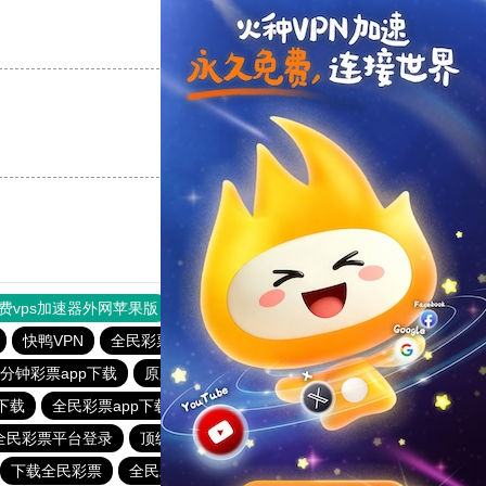
支持
[0]
反对
[0]
支持
[0]
反对
[0]
费vps加速器外网苹果版
旋风加速度器
快连加速器
快鸭VPN
全民彩票安卓版下载
老品牌—全民彩票
分钟彩票app下载
原版699彩票
全民彩票app下载大全
下载
全民彩票app下载大全
全民彩票安卓版下载
全民彩票平台登录
顶级彩票app官方网站
下载全民彩票
全民彩票官网app下载安装