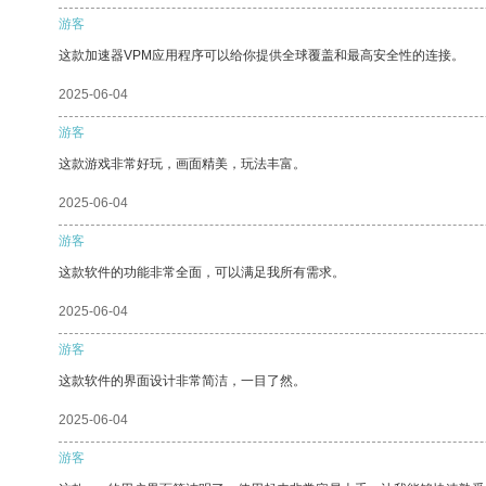
游客
这款加速器VPM应用程序可以给你提供全球覆盖和最高安全性的连接。
2025-06-04
游客
这款游戏非常好玩，画面精美，玩法丰富。
2025-06-04
游客
这款软件的功能非常全面，可以满足我所有需求。
2025-06-04
游客
这款软件的界面设计非常简洁，一目了然。
2025-06-04
游客