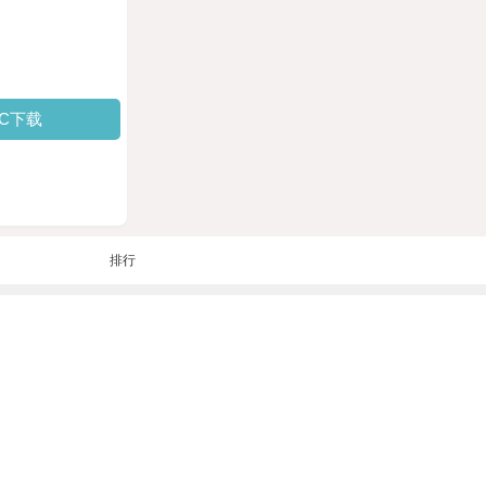
PC下载
排行