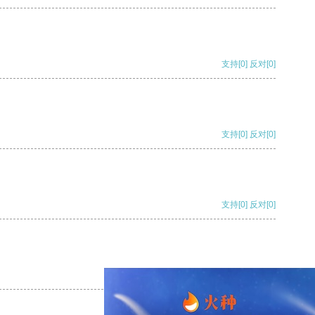
支持
[0]
反对
[0]
支持
[0]
反对
[0]
支持
[0]
反对
[0]
支持
[0]
反对
[0]