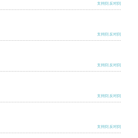
支持
[0]
反对
[0]
支持
[0]
反对
[0]
支持
[0]
反对
[0]
支持
[0]
反对
[0]
支持
[0]
反对
[0]