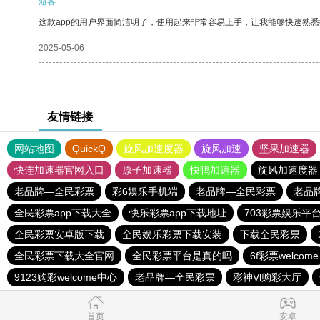
游客
这款app的用户界面简洁明了，使用起来非常容易上手，让我能够快速熟
2025-05-06
友情链接
网站地图
QuickQ
旋风加速度器
旋风加速
坚果加速器
快连加速器官网入口
原子加速器
快鸭加速器
旋风加速度器
老品牌—全民彩票
彩6娱乐手机端
老品牌—全民彩票
老品
全民彩票app下载大全
快乐彩票app下载地址
703彩票娱乐平
全民彩票安卓版下载
全民娱乐彩票下载安装
下载全民彩票
全民彩票下载大全官网
全民彩票平台是真的吗
6f彩票welcome
9123购彩welcome中心
老品牌—全民彩票
彩神Vl购彩大厅
首页
安卓