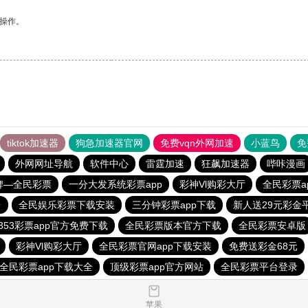
悉操作。
tiktok加速器
狗急加速器官网
免费vqn外网加速
小蓝鸟
免
外网网址导航
软件中心
雷霆加速
狂飙加速器
哔咔漫画
牌—全民彩票
一分大发系统彩票app
彩神Vl购彩大厅
全民彩票a
台
全民娱乐彩票下载安装
三分钟彩票app下载
新人送29元彩金
353彩票app官方免费下载
全民彩票版本官方下载
全民彩票安卓版
彩神Vl购彩大厅
全民彩票官网app下载安装
免费送彩金68元
全民彩票app下载大全
顶级彩票app官方网站
全民彩票平台登录
苹果