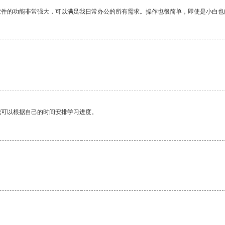
软件的功能非常强大，可以满足我日常办公的所有需求。操作也很简单，即使是小白也
我可以根据自己的时间安排学习进度。