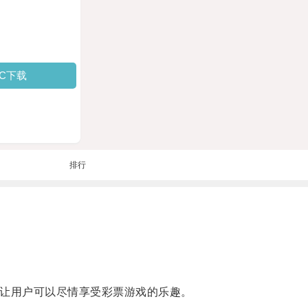
PC下载
排行
，让用户可以尽情享受彩票游戏的乐趣。