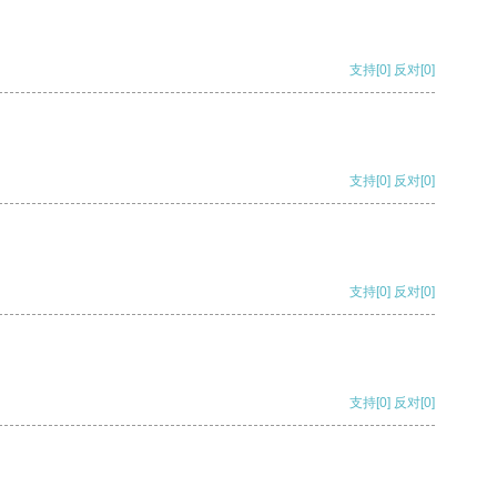
支持
[0]
反对
[0]
支持
[0]
反对
[0]
支持
[0]
反对
[0]
支持
[0]
反对
[0]