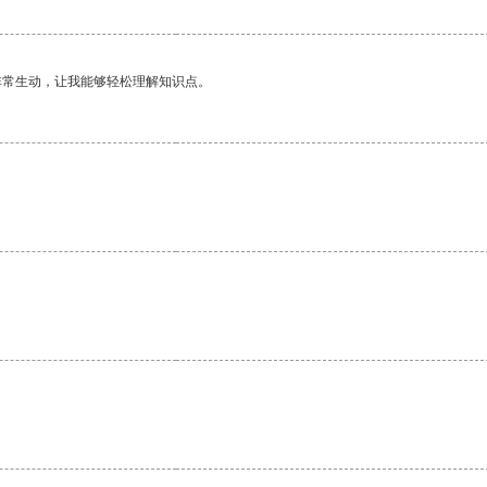
非常生动，让我能够轻松理解知识点。