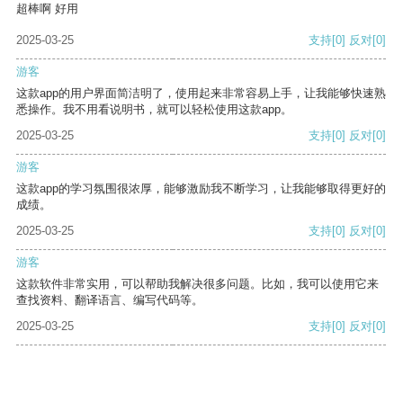
超棒啊 好用
2025-03-25
支持
[0]
反对
[0]
游客
这款app的用户界面简洁明了，使用起来非常容易上手，让我能够快速熟
悉操作。我不用看说明书，就可以轻松使用这款app。
2025-03-25
支持
[0]
反对
[0]
游客
这款app的学习氛围很浓厚，能够激励我不断学习，让我能够取得更好的
成绩。
2025-03-25
支持
[0]
反对
[0]
游客
这款软件非常实用，可以帮助我解决很多问题。比如，我可以使用它来
查找资料、翻译语言、编写代码等。
2025-03-25
支持
[0]
反对
[0]