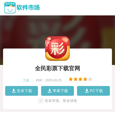
全民彩票下载官网
工具
|
时间：2025-03-25
|
安卓下载
苹果下载
PC下载
安卓市场，安全绿色