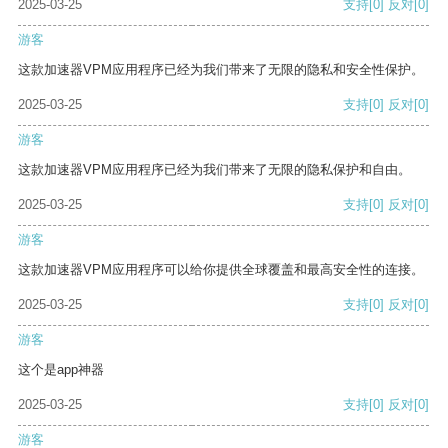
2025-03-25
支持
[0]
反对
[0]
游客
这款加速器VPM应用程序已经为我们带来了无限的隐私和安全性保护。
2025-03-25
支持
[0]
反对
[0]
游客
这款加速器VPM应用程序已经为我们带来了无限的隐私保护和自由。
2025-03-25
支持
[0]
反对
[0]
游客
这款加速器VPM应用程序可以给你提供全球覆盖和最高安全性的连接。
2025-03-25
支持
[0]
反对
[0]
游客
这个是app神器
2025-03-25
支持
[0]
反对
[0]
游客