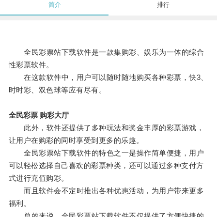
简介
排行
全民彩票站下载软件是一款集购彩、娱乐为一体的综合
性彩票软件。
在这款软件中，用户可以随时随地购买各种彩票，快3、
时时彩、双色球等应有尽有。
全民彩票 购彩大厅
此外，软件还提供了多种玩法和奖金丰厚的彩票游戏，
让用户在购彩的同时享受到更多的乐趣。
全民彩票站下载软件的特色之一是操作简单便捷，用户
可以轻松选择自己喜欢的彩票种类，还可以通过多种支付方
式进行充值购彩。
而且软件会不定时推出各种优惠活动，为用户带来更多
福利。
总的来说，全民彩票站下载软件不仅提供了方便快捷的