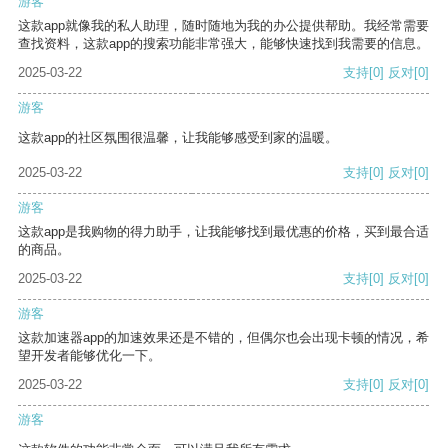
游客
这款app就像我的私人助理，随时随地为我的办公提供帮助。我经常需要
查找资料，这款app的搜索功能非常强大，能够快速找到我需要的信息。
2025-03-22
支持
[0]
反对
[0]
游客
这款app的社区氛围很温馨，让我能够感受到家的温暖。
2025-03-22
支持
[0]
反对
[0]
游客
这款app是我购物的得力助手，让我能够找到最优惠的价格，买到最合适
的商品。
2025-03-22
支持
[0]
反对
[0]
游客
这款加速器app的加速效果还是不错的，但偶尔也会出现卡顿的情况，希
望开发者能够优化一下。
2025-03-22
支持
[0]
反对
[0]
游客