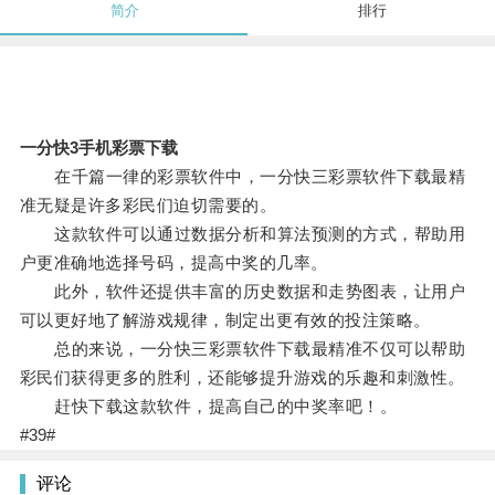
简介
排行
一分快3手机彩票下载
在千篇一律的彩票软件中，一分快三彩票软件下载最精
准无疑是许多彩民们迫切需要的。
这款软件可以通过数据分析和算法预测的方式，帮助用
户更准确地选择号码，提高中奖的几率。
此外，软件还提供丰富的历史数据和走势图表，让用户
可以更好地了解游戏规律，制定出更有效的投注策略。
总的来说，一分快三彩票软件下载最精准不仅可以帮助
彩民们获得更多的胜利，还能够提升游戏的乐趣和刺激性。
赶快下载这款软件，提高自己的中奖率吧！。
#39#
评论