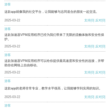
游客
这款app就像我的社交平台，让我能够与志同道合的朋友一起交流。
2025-03-22
支持
[0]
反对
[0]
游客
这款加速器VPM应用程序已经为我们带来了无限的流畅体验和安全性保
护。
2025-03-22
支持
[0]
反对
[0]
游客
这款加速器VPM应用程序可以给你提供最高速度和安全性的连接，并帮
助你在网络上自由移动。
2025-03-22
支持
[0]
反对
[0]
游客
这款app的老师非常专业，教学水平很高，让我能够学到实用的知识。
2025-03-22
支持
[0]
反对
[0]
游客