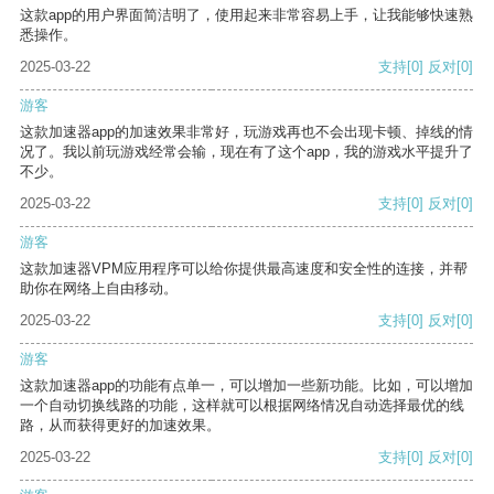
这款app的用户界面简洁明了，使用起来非常容易上手，让我能够快速熟
悉操作。
2025-03-22
支持
[0]
反对
[0]
游客
这款加速器app的加速效果非常好，玩游戏再也不会出现卡顿、掉线的情
况了。我以前玩游戏经常会输，现在有了这个app，我的游戏水平提升了
不少。
2025-03-22
支持
[0]
反对
[0]
游客
这款加速器VPM应用程序可以给你提供最高速度和安全性的连接，并帮
助你在网络上自由移动。
2025-03-22
支持
[0]
反对
[0]
游客
这款加速器app的功能有点单一，可以增加一些新功能。比如，可以增加
一个自动切换线路的功能，这样就可以根据网络情况自动选择最优的线
路，从而获得更好的加速效果。
2025-03-22
支持
[0]
反对
[0]