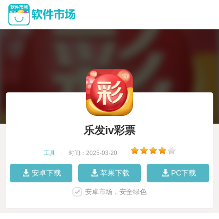
乐发iv彩票
工具
|
时间：2025-03-20
|
安卓下载
苹果下载
PC下载
安卓市场，安全绿色