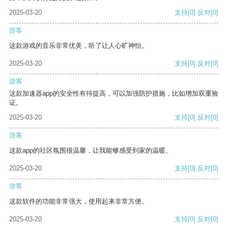
2025-03-20
支持
[0]
反对
[0]
游客
这款游戏的音乐非常优美，听了让人心旷神怡。
2025-03-20
支持
[0]
反对
[0]
游客
这款加速器app的安全性有待提高，可以加强防护措施，比如增加双重验
证。
2025-03-20
支持
[0]
反对
[0]
游客
这款app的社区氛围很温馨，让我能够感受到家的温暖。
2025-03-20
支持
[0]
反对
[0]
游客
这款软件的功能非常强大，使用起来非常方便。
2025-03-20
支持
[0]
反对
[0]